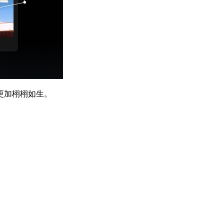
更加栩栩如生。